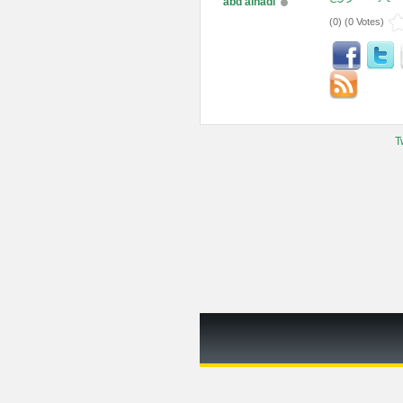
abd alhadi
(
0
) (
0 Votes
)
T