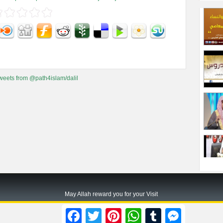
weets from @path4islam/dalil
May Allah reward you for your Visit
Path2islam.com
Facebook
Twitter
Pinterest
WhatsApp
Tumblr
Messenger