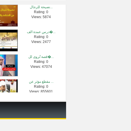
نصيحة للرجال...
Rating: 0
القران الكري...
Views: 5874
Rating: 0
Views: 4062
درس عمدة الف�...
Rating: 0
فتاوي الشيخ �...
Views: 2477
Rating: 0
Views: 2294
قصة تُروى لل�...
Rating: 0
طارق السويدا...
Views: 47074
Rating: 0
Views: 2015
مقطع مؤثر عن ...
Rating: 0
حكم تغطية ال�...
Views: 855601
Rating: 0
Views: 906
بيان كيفية ت�...
Rating: 0
Views: 2778