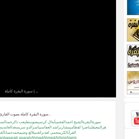
سورة البقرة كاملة | ...
سورة البقرة كاملة بصوت القارئ أحمد بن علي ال...
سورةالبقرةالشيخ احمدالعجميآيةال كرسيبصوتبنعليعب دالرحمنالس
هرالمعيقليناصرا لقطاميمشاريراشد العفاسيياسرالدو سريسعدالغامديسل 
القرآنالكريمجمي لعذبرائعنبيلالع وضيمحمدحسانآلعم 
لتراويحnbaqarab aqarahAhmadAhmedAlAjmiAlajmi