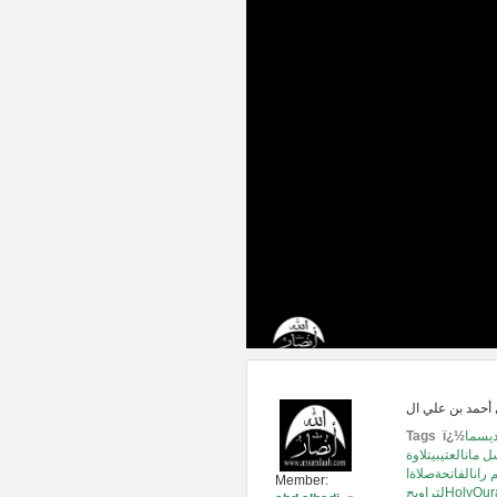
ديسما
Tags ï¿½
مانالعتيبيتلاوة
رانالفاتحةصلاةا
Member:
HolyQura