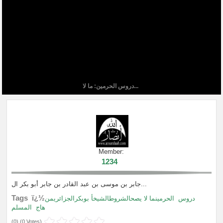
دروس الحرمين: ما لا...
Member:
1234
جابر بن موسى بن عبد القادر بن جابر أبو بكر ال...
Tags ï¿½
دروس
الحرمينما لا يصحالشروطالشيخأ بوبكرالجزائريمن
هاج
المسلم
(
0
) (
0 Votes
)