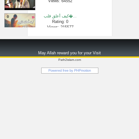
Views: 64552
كيف أعلق قلب�...
Rating: 0
Views: 215577
9- تفسير سورة ...
Rating: 0
May Allah reward you for your Visit
Views: 6
Path2islam.com
الاستعاذة من...
Powered free by
PHPmotion
Rating: 0
Views: 2637
حكم إسبال ال�...
Rating: 0
Views: 20967
الشيخ صالح ا�...
Rating: 0
Views: 2530