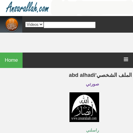
Home
الملف الشخصي
abd alhadi'
صورتي
راسلني