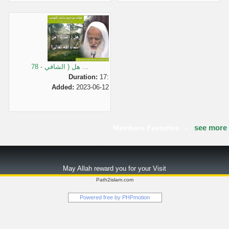
78 - هل ( الشافي ...
Duration:
17:
Added:
2023-06-12
see more
Members Favorites -
May Allah reward you for your Visit
Path2islam.com
Powered free by
PHPmotion