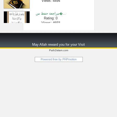
Views: 4494
مراجعة حفظ س�...
Rating: 0
Views: 4693
معلومة يجهله...
Rating: 0
May Allah reward you for your Visit
Views: 481732
Path2islam.com
دروس الحرمين...
Powered free by
PHPmotion
Rating: 0
Views: 1960
إذا كنت تعصي ...
Rating: 0
Views: 56566
هل يؤذن المؤ�...
Rating: 0
Views: 2450