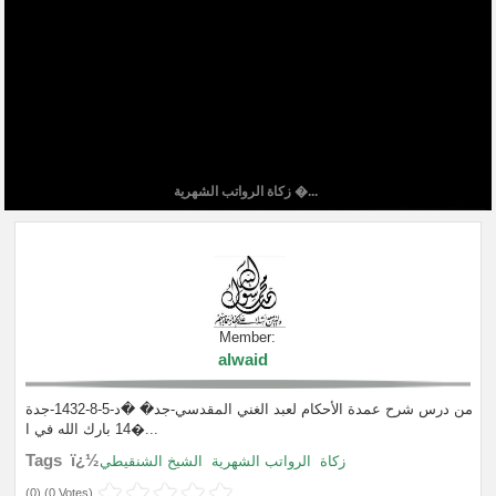
زكاة الرواتب الشهرية �...
Member:
alwaid
من درس شرح عمدة الأحكام لعبد الغني المقدسي-جد� �د-5-8-1432-جدة
14 بارك الله في ا�...
Tags ï¿½
زكاة
الرواتب الشهرية
الشيخ الشنقيطي
(
0
) (
0 Votes
)