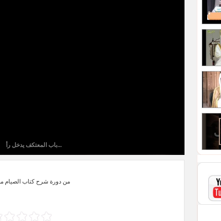
باب المعتكف يدخل رأ...
من دورة شرح كتاب الصيام م