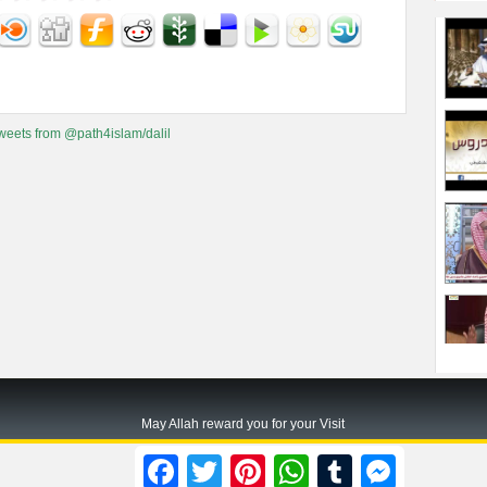
weets from @path4islam/dalil
May Allah reward you for your Visit
Path2islam.com
Facebook
Twitter
Pinterest
WhatsApp
Tumblr
Messenger