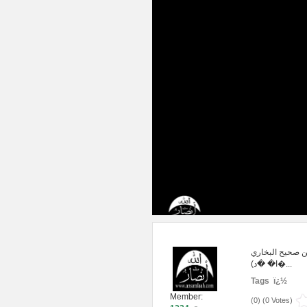
ن صحيح البخاري
(ا� �د�...
Tags ï¿½
Member:
(
0
) (
0 Votes
)