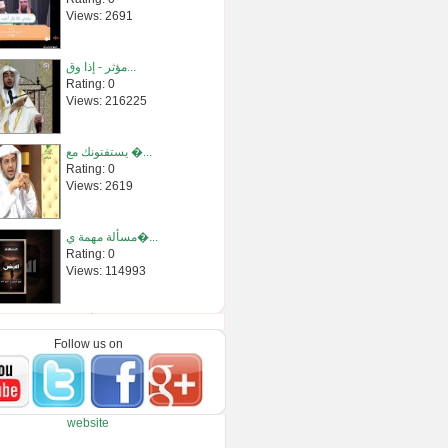
Views: 2691
مؤثر - إذا وق...
Rating: 0
Views: 216225
يستفتونك مع �...
Rating: 0
Views: 2619
مسألة مهمة ي�...
Rating: 0
Views: 114993
سائل يسأل ال�...
Rating: 0
Follow us on
Views: 2788
لماذا وصف ال�...
website
Rating: 0
Views: 2569