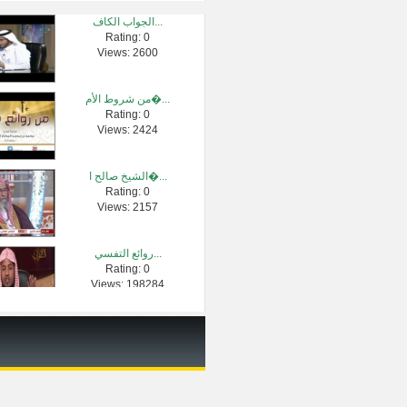
الجواب الكاف...
Rating: 0
خير الزاد ال�...
Views: 2600
Rating: 0
Views: 12178
من شروط الأم�...
Rating: 0
268 - حكم الجلو...
Views: 2424
Rating: 0
Views: 3264
الشيخ صالح ا�...
Rating: 0
حول كفارات ا�...
Views: 2157
Rating: 0
Views: 2707
روائع التفسي...
Rating: 0
قوة علم الشي�...
Views: 198284
Rating: 0
Views: 62033
الإستمناء ( ط...
Rating: 0
Views: 2345