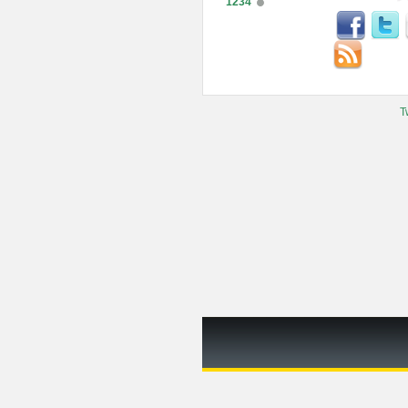
1234
T