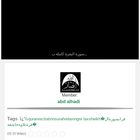
سورة البقرة كاملة ب...
Member:
abd alhadi
Tags ï¿½
quranrecitationsurahrelaxingre laxsheikhقرانسورةال�
�قرةتلاوةخاشعة
(
0
) (
0 Votes
)