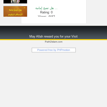
هل تصح إمامة ...
Rating: 0
Views: 4442
حكم مشاهدة ا�...
Rating: 0
May Allah reward you for your Visit
Views: 2827
Path2islam.com
لا تفرط بهذا ...
Powered free by
PHPmotion
Rating: 0
Views: 218776
مفتاح التوفي...
Rating: 0
Views: 1134
1041- أنواع الإ...
Rating: 0
Views: 4124