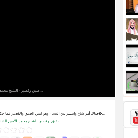
ضيق وقصير - الشيخ محمد ...
هناك أمر شاع وانتشر بين النساء وهو لبس الضيق والقصير فما حكم ذلك ؟ إستمعي�...
ضيق
وقصير
الشيخ محمد
الأمين الش