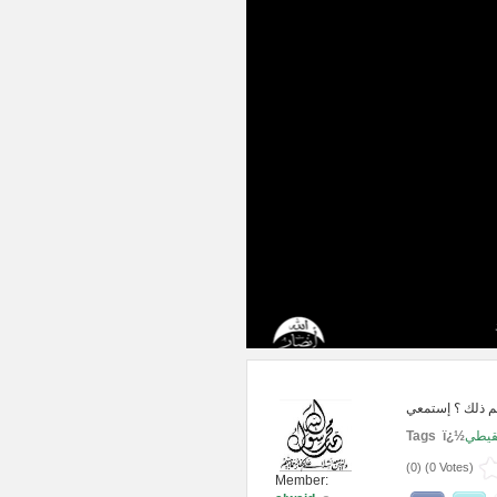
Tags ï¿½
نقيطي
(
0
) (
0 Votes
)
Member: