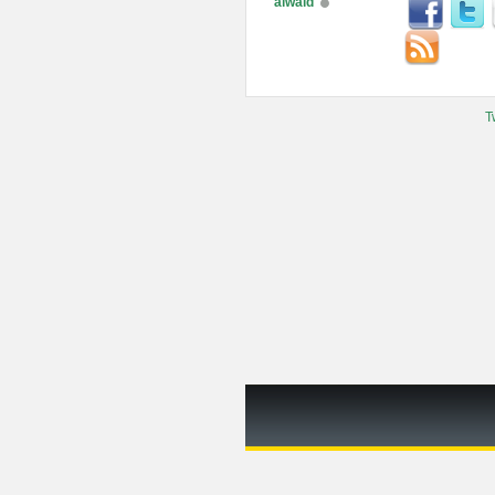
alwaid
T