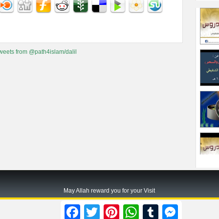
weets from @path4islam/dalil
May Allah reward you for your Visit
Path2islam.com
Facebook
Twitter
Pinterest
WhatsApp
Tumblr
Messenger