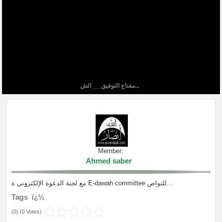
مفتاح التوفيق __ الش...
Member:
Ahmed saber
مع لجنة الدعوة الإلكتروني ة E-dawah committee للتواص...
Tags ï¿½
(
0
) (
0 Votes
)