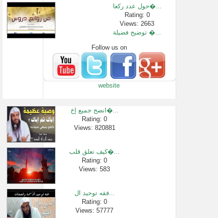
حول عدد ركعا�...
Rating: 0
Views: 2663
توضيح فضيلة �...
Follow us on
Rating: 0
Views: 29557
08- إثبات صفة �...
Rating: 0
website
Views: 3317
تقسيم بعض أه�...
Rating: 0
انصح جميع إخ�...
Views: 2524
Rating: 0
Views: 820881
من هو ابن عثي...
Rating: 0
Views: 23796
كيف تعلق قلب�...
كيف تجدد ايم�...
Rating: 0
Views: 583
Rating: 0
Views: 150867
فقه توحيد ال...
Rating: 0
Views: 57777