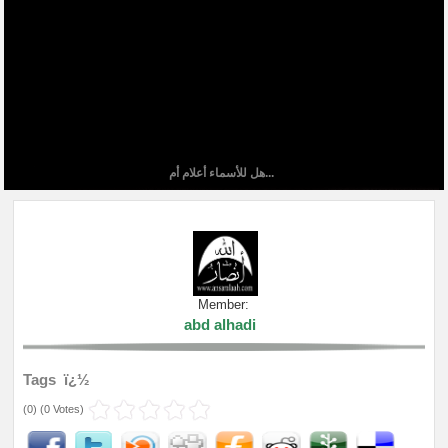
هل للأسماء أعلام أم...
Member:
abd alhadi
Tags ï¿½
(
0
) (
0 Votes
)