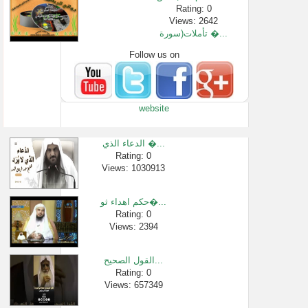
Rating: 0
Views: 2642
تأملات(سورة �...
Follow us on
Rating: 0
Views: 10743
هل أخت زوجتي ...
Rating: 0
website
Views: 2542
ما حكم العقي�...
Rating: 0
الدعاء الذي �...
Views: 149567
Rating: 0
Views: 1030913
شرح الاربعين...
Rating: 0
Views: 241
حكم اهداء ثو�...
برنامج الجوا...
Rating: 0
Views: 2394
Rating: 0
Views: 2616
القول الصحيح...
Rating: 0
Views: 657349