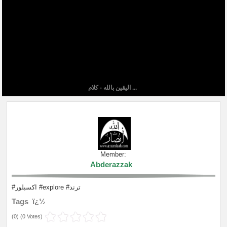
اليقين بالله - كلام ...
Member:
Abderazzak
#اكسبلور #explore #ترند
Tags ï¿½
(
0
) (
0 Votes
)