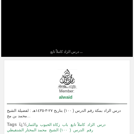
درس الزاد كاملاً تابع ...
Member:
alwaid
درس الزاد بمكة رقم الدرس ( ١٠٠) بتاريخ ٢٧-٣-١٤٣٥هـ : لفضيلة الشيخ
محمد بن مح...
Tags ï¿½
درس
الزاد
كاملاً تابع
باب
زكاة الحبوب
والثمار
محمد المختار الشنقيطي
١٠٠) الشيخ
(
الدرس
رقم