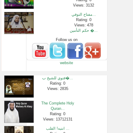
Views: 3132
مفتاح التوفي...
Rating: 0
Views: 478
حكم التأمين �...
Follow us on
Rating: 0
Views: 21339
اجمل تلاوة و�...
Rating: 0
website
Views: 1596131
من يقيم بالم�...
Rating: 0
فتوي للشيخ ب�...
Views: 4117
Rating: 0
Views: 2835
شرح الأربعين...
Rating: 0
Views: 104
The Complete Holy
هل للزوج حق ف...
Quran...
Rating: 0
Rating: 0
Views: 13712131
Views: 2563
انتبه! القلب ...