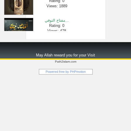
Rating: 0
Views: 1889
مفتاح التوفي...
Rating: 0
Views: 478
تلاوة سورة ا�...
Rating: 0
May Allah reward you for your Visit
Views: 1420724
Path2islam.com
اتقوا الله و�...
Powered free by
PHPmotion
Rating: 0
Views: 2862
تاثر وبكاء ا�...
Rating: 0
Views: 6530
المعاصي تورث...
Rating: 0
Views: 20225