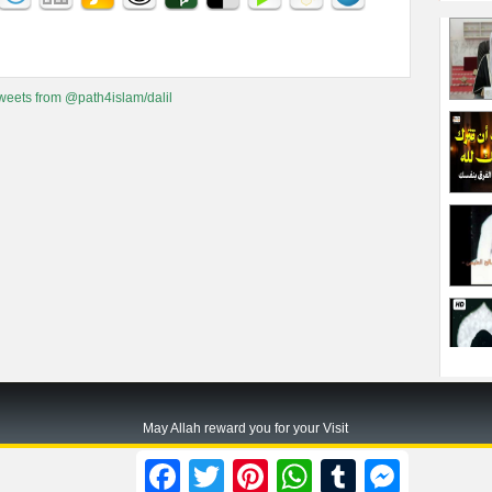
weets from @path4islam/dalil
May Allah reward you for your Visit
Path2islam.com
Facebook
Twitter
Pinterest
WhatsApp
Tumblr
Messenger