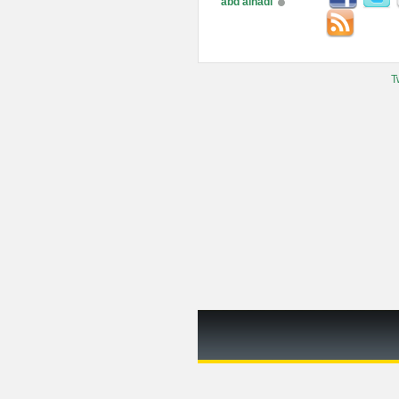
abd alhadi
T