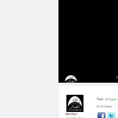
Tags ï¿½
تاوى
(
0
) (
0 Votes
)
Member: