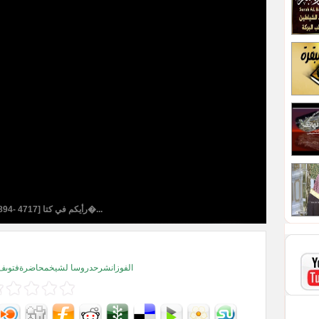
[894- 4717] رأيكم في كتا�...
الفوزانشرحدروسا لشيخمحاضرةفتوىف 