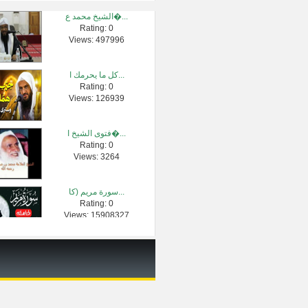
الشيخ محمد ع�...
Rating: 0
كيفية غسل ال�...
Views: 497996
Rating: 0
Views: 2378
كل ما يحرمك ا...
Rating: 0
هل يصح صيام ي...
Views: 126939
Rating: 0
Views: 2367
فتوى الشيخ ا�...
Rating: 0
دُرر الفوائد...
Views: 3264
Rating: 0
Views: 3922
سورة مريم (كا...
Rating: 0
فتوى الشيخ أ�...
Views: 15908327
Rating: 0
Views: 7373
تأملات(سورة �...
Rating: 0
Views: 9559