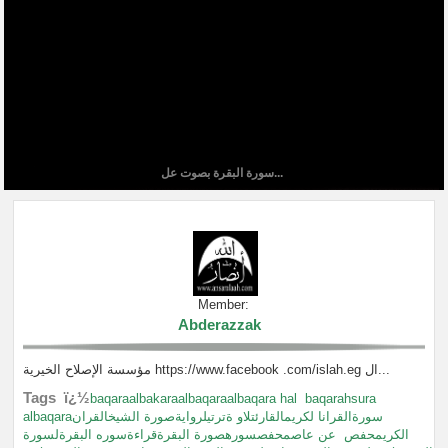
سورة البقرة بصوت عل...
Member:
Abderazzak
مؤسسة الإصلاح الخيرية https://www.facebook .com/islah.eg ال...
Tags ï¿½
baqaraalbakaraalbaqaraalbaqara hal
baqarahsura
albaqaraسورةالقرانا لكريمالقارئتلاو ةترتيلروايةصورة الشيخالقران
الكريمحفص
عن عاصمحفصسورهصورة البقرةقراءةسوره البقرةلسورة