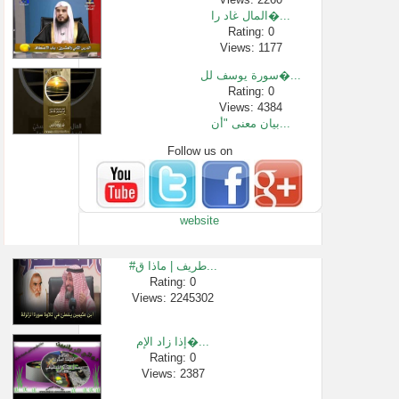
المال غاد را�...
Rating: 0
Views: 1177
سورة يوسف لل�...
Rating: 0
Views: 4384
بيان معنى "أن...
Follow us on
Rating: 0
Views: 2361
سورة طه بصوت ...
Rating: 0
website
Views: 4043642
أجمل تلاوات �...
Rating: 0
#طريف | ماذا ق...
Views: 454653
Rating: 0
Views: 2245302
التفسير المف...
Rating: 0
Views: 132103
إذا زاد الإم�...
الحج تذكرة و�...
Rating: 0
Views: 2387
Rating: 0
Views: 23082