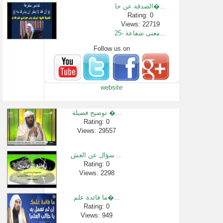
الصدقة عن حا�...
Rating: 0
Views: 22719
25- معنى شفاعة...
Follow us on
Rating: 0
Views: 5602
حديث ( إنما ج�...
Rating: 0
website
Views: 2575
16- إثبات الكل...
Rating: 0
توضيح فضيلة �...
Views: 7893
Rating: 0
Views: 29557
مع كل إنسان ش...
Rating: 0
Views: 82229
سؤال عن الغش ...
529- حكم تصفيق ...
Rating: 0
Views: 2298
Rating: 0
Views: 1641
ما فائدة علم�...
Rating: 0
Views: 949