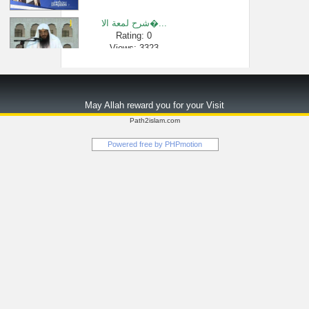
شرح لمعة الا�...
Rating: 0
Views: 3323
إياك أن تهتك ...
Rating: 0
May Allah reward you for your Visit
Views: 2757
Path2islam.com
مفتاح التوفي...
Powered free by
PHPmotion
Rating: 0
Views: 587
أبو بكر الجز�...
Rating: 0
Views: 613
هل يصام شهر م...
Rating: 0
Views: 2347