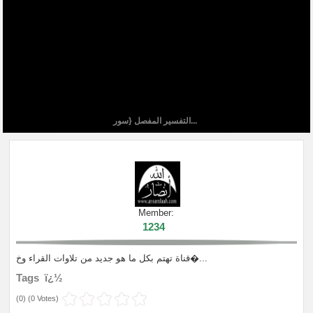
التفسير المفصل {سور...
Member:
1234
قناة تهتم بكل ما هو جديد من تلاوات القراء وخ�...
Tags ï¿½
(
0
) (
0 Votes
)