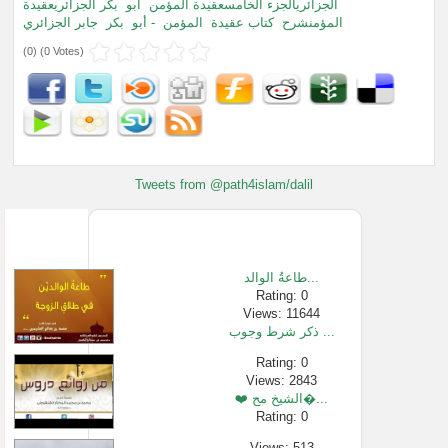
الجزائريالجزء الخامسعقيدة المؤمن
أبو
بكر الجزائريعقيدة
المؤمنشرح
كتاب عقيدة
المؤمن
- أبو
بكر
جابر الجزائري
(
0
) (
0 Votes
)
Tweets from @path4islam/dalil
طاعةُ الوالد...
Rating: 0
Views: 11644
ذكر شرط وجوب ...
Rating: 0
Views: 2843
❤️ الشيخ مح�...
Rating: 0
Views: 513