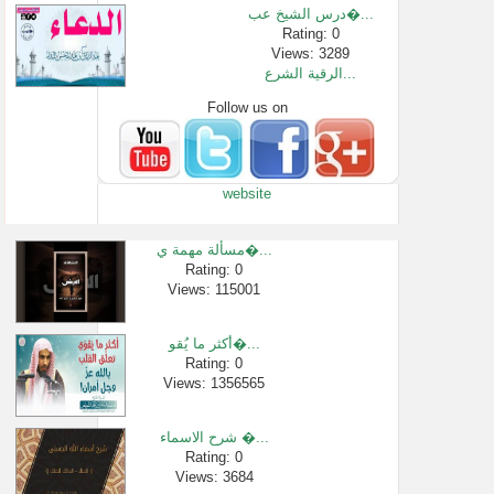
درس الشيخ عب�...
Rating: 0
Views: 3289
الرقية الشرع...
Follow us on
Rating: 0
Views: 1706983
مسائل تكبيرة...
Rating: 0
website
Views: 2787
التكبير الجم...
Rating: 0
مسألة مهمة ي�...
Views: 2999
Rating: 0
Views: 115001
توجيهات للأئ...
Rating: 0
Views: 2696
أكثر ما يُقو�...
محاضرة " كتاب...
Rating: 0
Views: 1356565
Rating: 0
Views: 28496
شرح الاسماء �...
Rating: 0
Views: 3684