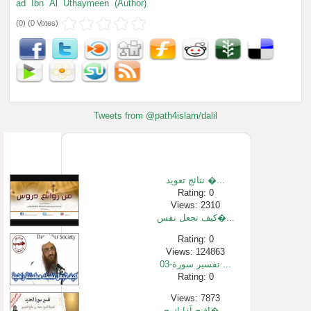
ad
Ibn
Al
Uthaymeen
(Author)
(
0
) (
0 Votes
)
Tweets from @path4islam/dalil
نتائج تعويد �...
Rating: 0
Views: 2310
كيف تجعل نفس�...
Rating: 0
Views: 124863
03-تفسير سورة ...
Rating: 0
Views: 7873
افتح آذانك ج�...