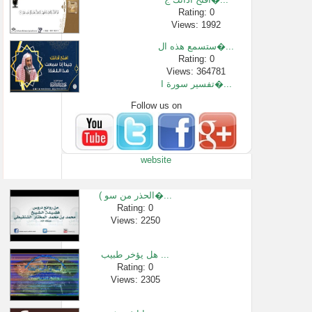
Rating: 0
Views: 1992
ستسمع هذه ال�...
Rating: 0
Views: 364781
تفسير سورة ا�...
Follow us on
Rating: 0
Views: 719
فقه المعاملا...
Rating: 0
website
Views: 2615
ما أفضل طريق�...
Rating: 0
( الحذر من سو�...
Views: 3578
Rating: 0
Views: 2250
صفة صلاة الج�...
Rating: 0
Views: 2445
هل يؤخر طبيب ...
السؤال عن صف�...
Rating: 0
Views: 2305
Rating: 0
Views: 3549