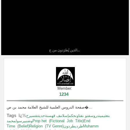
الذين يُطرَدون من ح...
Member:
1234
صفحة الدروس العلمية للشيخ العلامة محمد بن ص�...
Tags ï¿½
بنعثيميندروسفتو ىفتاوىحكمإسلامف قهسنةحديثتفسيرح
وضنبيرسولمحمدProp het
(Fictional
Job
Title)End
Time
(Belief)Religion
(TV Genre)طرديطردونMuhamm