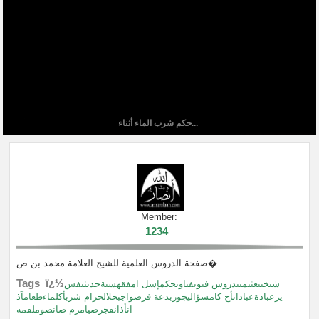
حكم شرب الماء أثناء...
Member:
1234
صفحة الدروس العلمية للشيخ العلامة محمد بن ص�...
Tags ï¿½
شيخبنعثيميندروس فتوىفتاوىحكمإسل امفقهسنةحديثتفس
يرعبادةعباداتأح كامسؤاليجوزبدعة فرضواجبحلالحرام شربأكلماءطعامآذ
انأذانفجرصيامرم ضانصوملقمة