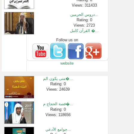
Views: 311433
دروس الحرمين...
Rating: 0
Views: 2723
القرآن كامل �...
Follow us on
Rating: 0
Views: 3518
الدكتورة لين...
Rating: 0
website
Views: 3043
سورة الفاتحة...
Rating: 0
متى يكون الم�...
Views: 4458
Rating: 0
Views: 24639
الشيخ الشبيل...
Rating: 0
Views: 2445
قصة الحجاج م�...
شرح شروط الص�...
Rating: 0
Views: 118656
Rating: 0
Views: 79898
جوامع الأدعي...