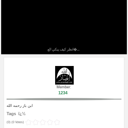
‏انظر كيف يبكي الع�...
Member:
1234
ابن باز رحمه الله
Tags ï¿½
(
0
) (
0 Votes
)