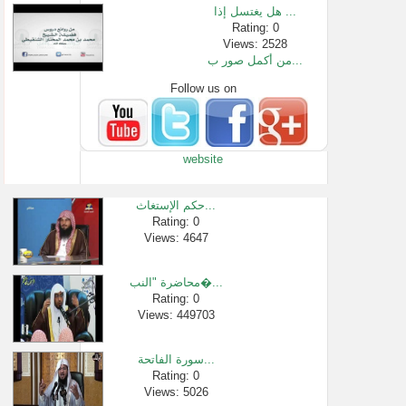
هل يغتسل إذا ...
Rating: 0
Views: 2528
من أكمل صور ب...
Follow us on
Rating: 0
Views: 2179
26 - شرح الأرب�...
Rating: 0
website
Views: 959
حكم إمامة ال�...
Rating: 0
حكم الإستغاث...
Views: 2434
Rating: 0
Views: 4647
قصة كتاب | مخ�...
Rating: 0
Views: 2755
محاضرة "النب�...
وصية حفظ الل�...
Rating: 0
Views: 449703
Rating: 0
Views: 2525
سورة الفاتحة...
Rating: 0
Views: 5026