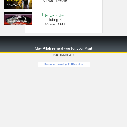
Views: 126946
سؤال عن بيع ا...
Rating: 0
Views: 2851
عاهد ربه ألا ...
Rating: 0
May Allah reward you for your Visit
Views: 2454
Path2islam.com
لدي قطعة أرض ...
Powered free by
PHPmotion
Rating: 0
Views: 2479
أنواع المحرم...
Rating: 0
Views: 4899
دروس الحرمين...
Rating: 0
Views: 674