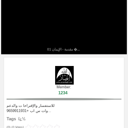
01 مقدمة - الإيمان �...
Member:
1234
للاستفسار والإقتراحا ت والدعم
وات س اب +9659911931...
Tags ï¿½
(
0
) (
0 Votes
)