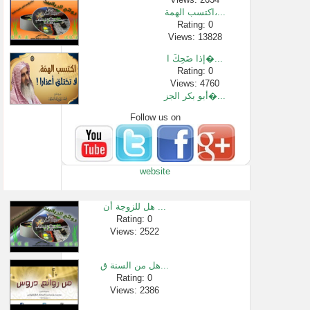
اكتسب الهمة،...
Rating: 0
Views: 13828
إذا ضَحِكَ ا�...
Rating: 0
Views: 4760
أبو بكر الجز�...
Follow us on
Rating: 0
Views: 583
دعاء اللهم ا�...
Rating: 0
website
Views: 4206214
لقاء[43 من 72] ه...
Rating: 0
هل للزوجة أن ...
Views: 30330
Rating: 0
Views: 2522
عشق الزوج لز�...
Rating: 0
Views: 142889
هل من السنة ق...
لقاء[19 من 30] ع...
Rating: 0
Views: 2386
Rating: 0
Views: 1945