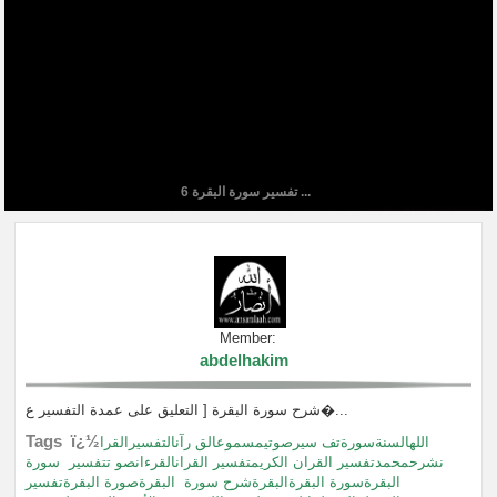
تفسير سورة البقرة 6 ...
Member:
abdelhakim
شرح سورة البقرة [ التعليق على عمدة التفسير ع�...
Tags ï¿½
اللهالسنةسورةتف سيرصوتيمسموعالق رآنالتفسيرالقرا
نشرحمحمدتفسير القران الكريمتفسير القرانالقرءانصو تتفسير
سورة
البقرةسورة البقرةالبقرةشرح سورة
البقرةصورة البقرةتفسير