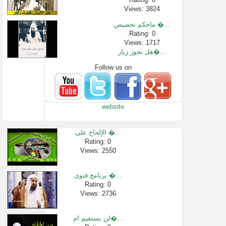
Views: 3824
ماحكم تخصيص �...
Rating: 0
Views: 1717
هل تجوز زيار�...
Follow us on
Rating: 0
Views: 2311
سورة البقرة �...
Rating: 0
website
Views: 547
هل يجوز قص ال...
Rating: 0
الإلحاح على �...
Views: 6342
Rating: 0
Views: 2550
لبابة بنت ال�...
Rating: 0
Views: 476241
برنامج فتوى �...
نصيحة لمن يش�...
Rating: 0
Views: 2736
Rating: 0
Views: 2591
لن يستقيم ام�...