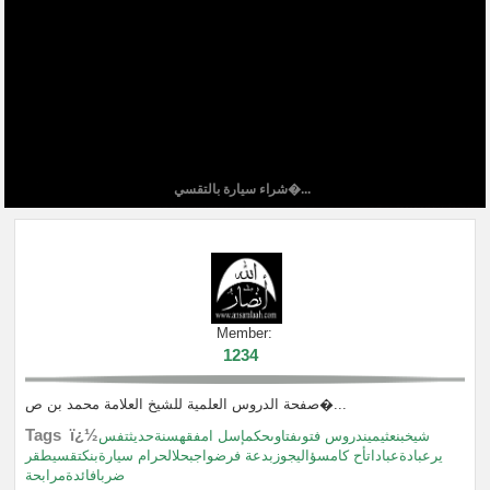
شراء سيارة بالتقسي�...
Member:
1234
صفحة الدروس العلمية للشيخ العلامة محمد بن ص�...
Tags ï¿½
شيخبنعثيميندروس فتوىفتاوىحكمإسل امفقهسنةحديثتفس
يرعبادةعباداتأح كامسؤاليجوزبدعة فرضواجبحلالحرام سيارةبنكتقسيطقر
ضربافائدةمرابحة