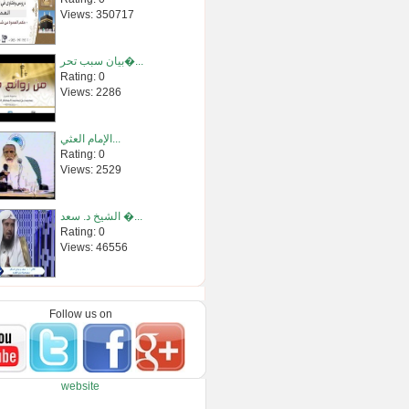
Views: 350717
بيان سبب تحر�...
Rating: 0
Views: 2286
الإمام العثي...
Rating: 0
Views: 2529
الشيخ د. سعد �...
Rating: 0
Views: 46556
{قصة يوسف علي...
Rating: 0
Follow us on
Views: 142299
ما جاء من الع...
website
Rating: 0
Views: 10727