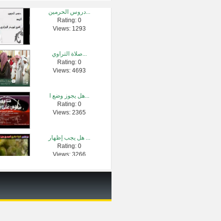
دروس الحرمين...
Rating: 0
هل أذكر من عط...
Views: 1293
Rating: 0
Views: 2629
صلاة التراوي...
Rating: 0
كيف يقوي الع�...
Views: 4693
Rating: 0
Views: 1901
هل يجوز وضع ا...
Rating: 0
قصة عمر بن عب...
Views: 2365
Rating: 0
Views: 7324
هل يجب إظهار ...
Rating: 0
مقطع مؤثر عن ...
Views: 3266
Rating: 0
Views: 855601
تأملات(سورة �...
Rating: 0
Views: 10949