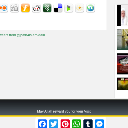
weets from @path4islam/dalil
May Allah reward you for your Visit
Path2islam.com
Facebook
Twitter
Pinterest
WhatsApp
Tumblr
Messenger