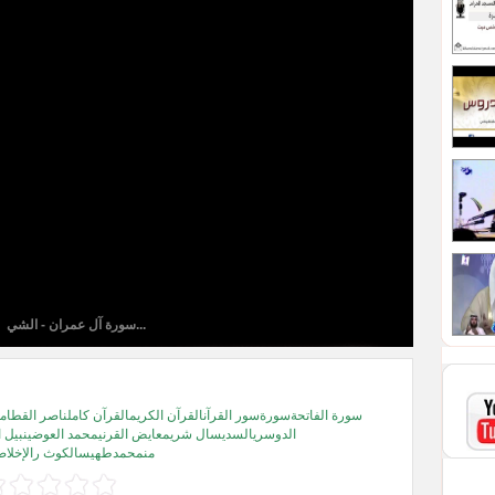
سورة آل عمران - الشي...
سورة الفاتحةسورةسور القرآنالقرآن الكريمالقرآن كاملناصر القطام
الدوسريالسديسال شريمعايض القرنيمحمد العوضينبيل ا
منمحمدطهيسالكوث رالإخلا