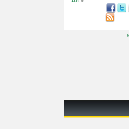
1234
T