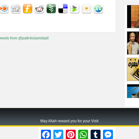
weets from @path4islam/dalil
May Allah reward you for your Visit
Path2islam.com
Facebook
Twitter
Pinterest
WhatsApp
Tumblr
Messenger