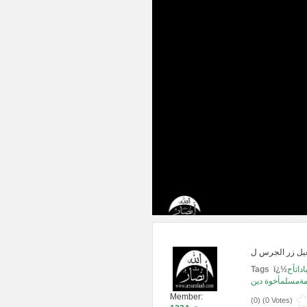
داتأح
Tags ï¿½
مةمسلمأخوة دين
Member:
(
0
) (
0 Votes
)