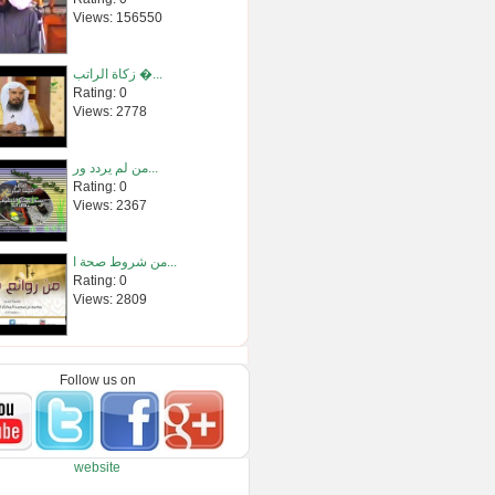
Views: 156550
زكاة الراتب �...
Rating: 0
Views: 2778
من لم يردد ور...
Rating: 0
Views: 2367
من شروط صحة ا...
Rating: 0
Views: 2809
أعظم ما يعال�...
Rating: 0
Follow us on
Views: 113339
قصة لقمان بأ�...
website
Rating: 0
Views: 20347