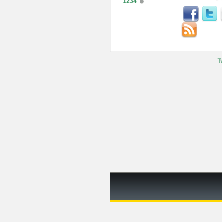
1234
T