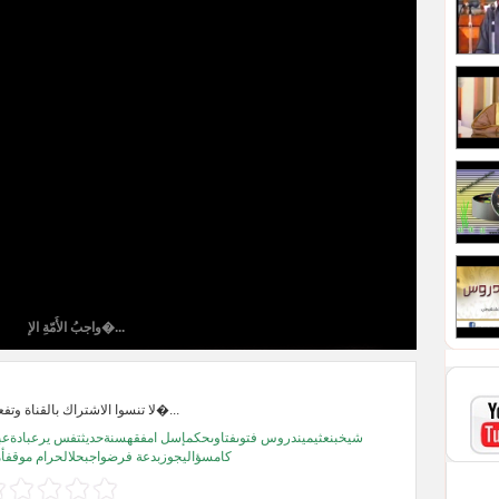
واجبُ الأُمّةِ الإ�...
لا تنسوا الاشتراك بالقناة وتفعيل زر الجرس ل�...
شيخبنعثيميندروس فتوىفتاوىحكمإسل امفقهسنةحديثتفس يرعبادةعبا
كامسؤاليجوزبدعة فرضواجبحلالحرام موقفأ