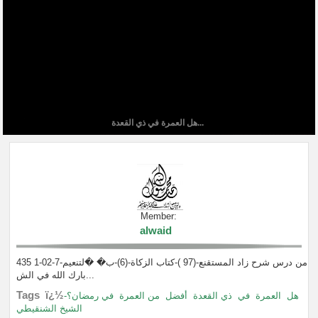
هل العمرة في ذي القعدة...
Member:
alwaid
من درس شرح زاد المستقنع-(97 )-كتاب الزكاة-(6)-ب� �لتنعيم-7-02-1 435
بارك الله في الش...
Tags ï¿½
هل
العمرة
في
ذي القعدة
أفضل
من العمرة
في رمضان؟-
الشيخ الشنقيطي