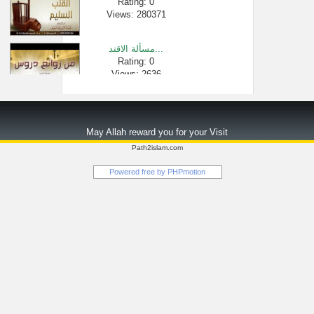
Rating: 0
Views: 280371
مسألة الاقتد...
Rating: 0
Views: 2636
حكم الزكاة ع�...
Rating: 0
May Allah reward you for your Visit
Views: 2300
Path2islam.com
طارق السويدا...
Powered free by
PHPmotion
Rating: 0
Views: 2021
كلمات في كثر�...
Rating: 0
Views: 2521
01 مقدمة - ال...
Rating: 0
Views: 96468