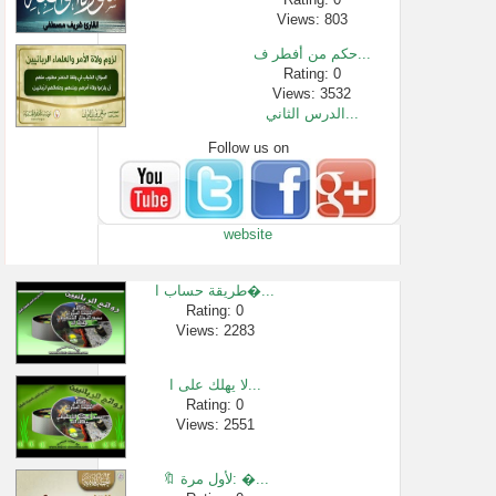
Views: 803
حكم من أفطر ف...
Rating: 0
Views: 3532
الدرس الثاني...
Follow us on
Rating: 0
Views: 9649
حكم الاحتفال...
Rating: 0
website
Views: 10715
مشروعية الصد...
Rating: 0
طريقة حساب ا�...
Views: 2649
Rating: 0
Views: 2283
الشيخ عبدالل...
Rating: 0
Views: 3240
لا يهلك على ا...
فتوى اكل لحو�...
Rating: 0
Views: 2551
Rating: 0
Views: 33686
🔖 لأول مرة: �...