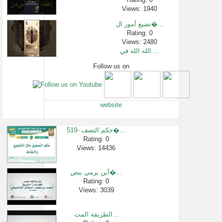
Views: 1940
تضيع أمور ال�...
Rating: 0
Views: 2480
الله الله في ...
Follow us on
Rating: 0
Views: 4994
32 قوله ان رزق...
Rating: 0
website
Views: 4249
03 - شرح الأرب�...
Rating: 0
519- حكم التصف�...
Views: 6513
Rating: 0
Views: 14436
تأملات(سورة �...
Rating: 0
Views: 10199
أين يرمي ببص�...
قصة الإمام ا�...
Rating: 0
Views: 3039
Rating: 0
Views: 69108
الطريقة المث...