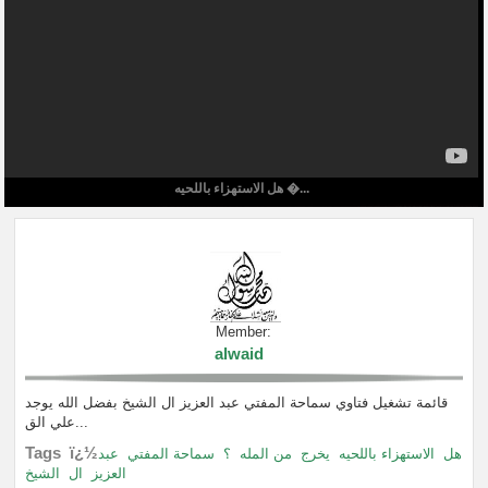
هل الاستهزاء باللحيه �...
Member:
alwaid
قائمة تشغيل فتاوي سماحة المفتي عبد العزيز ال الشيخ بفضل الله يوجد
علي الق...
Tags ï¿½
هل
الاستهزاء باللحيه
يخرج
من المله
؟
سماحة المفتي
عبد
العزيز
ال
الشيخ