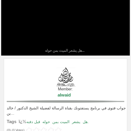
هل يشعر الميت بمن حوله...
Member:
alwaid
جواب فتوى في برنامج يستفتونك بقناة الرسالة لفضيلة الشيخ الدكتور / خالد
بن...
Tags ï¿½
قبل دفنه.
هل
يشعر
الميت بمن
حوله
(
0
) (
0 Votes
)