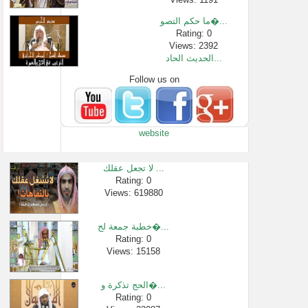
ما حكم التصو�...
Rating: 0
Views: 2392
الحديث الحاد...
Follow us on
Rating: 0
Views: 5864
مالعبرة التي...
Rating: 0
website
Views: 19356
محبة النسوان...
Rating: 0
لا تجعل عقلك ...
Views: 23746
Rating: 0
Views: 619880
54- كل يوم قصة ...
Rating: 0
Views: 74900
خطبة جمعة لح�...
شرح الاسماء �...
Rating: 0
Views: 15158
Rating: 0
Views: 3733
الحج تذكرة و�...
Rating: 0