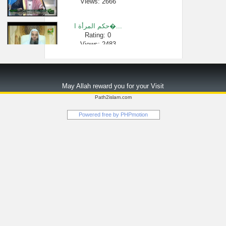
Views: 2666
حكم المرأة ا�...
Rating: 0
Views: 2483
مصلي يتنفل ق�...
Rating: 0
May Allah reward you for your Visit
Views: 2576
Path2islam.com
❤️ الشيخ مح�...
Powered free by
PHPmotion
Rating: 0
Views: 510
ما أسرع ذهاب ...
Rating: 0
Views: 36853
دروس الحرمين...
Rating: 0
Views: 1889