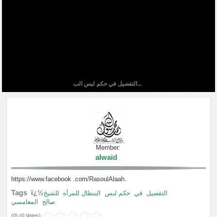
التفصيل في حكم لبس الب...
Member:
alwaid
https://www.facebook .com/RasoulAlaah.
Tags ï¿½
التفصيل
في
حكم لبس
البنطال للمرأه
للشيخ
صالح
المغامسي
(
0
) (
0 Votes
)