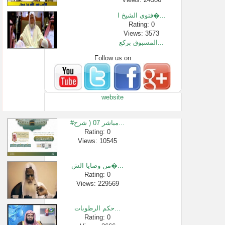
فتوى الشيخ ا�...
Rating: 0
Views: 3573
المسبوق بركع...
Follow us on
Rating: 0
Views: 2691
أسئلة وفتاوى...
Rating: 0
website
Views: 1456
أفأمنوا مكر �...
Rating: 0
#مباشر 07 ( شرح...
Views: 5580
Rating: 0
Views: 10545
متى يكون الم�...
Rating: 0
Views: 24641
من وصايا الش�...
تأملات(سورة �...
Rating: 0
Views: 229569
Rating: 0
Views: 5381
حكم الرطوبات...
Rating: 0