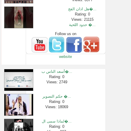
هل اذان الفج�...
Rating: 0
Views: 21115
حدود اللحية �...
Follow us on
Rating: 0
Views: 4175
حاولْتُ التّ...
Rating: 0
website
Views: 6030
حكم نسيان سج�...
Rating: 0
أسعد الناس ب�...
Views: 2635
Rating: 0
Views: 2749
شرح لمعة الا�...
Rating: 0
Views: 3323
حكم التصوير �...
أفطَرَتْ في �...
Rating: 0
Views: 18069
Rating: 0
Views: 2649
لماذا سمى ال�...
Rating: 0