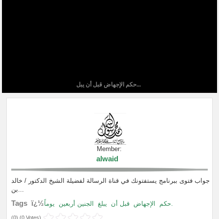
حكم الإجهاض قبل أن يبل...
Member:
alwaid
جواب فتوى ببرنامج يستفتونك في قناة الرسالة لفضيلة الشيخ الدكتور / خالد
بن...
Tags ï¿½
يوماً.
حكم
الإجهاض
قبل أن
يبلغ
الجنين أربعين
(
0
) (
0 Votes
)