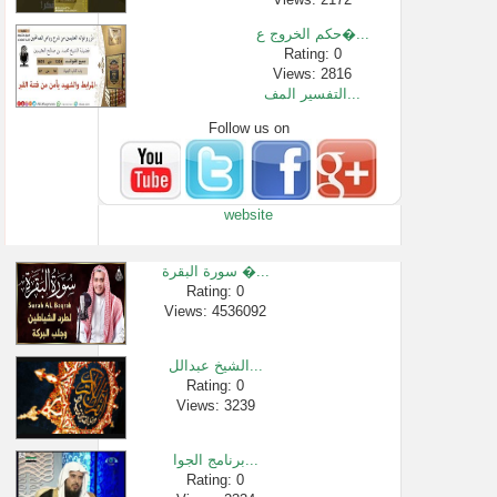
حكم الخروج ع�...
Rating: 0
Views: 2816
التفسير المف...
Follow us on
Rating: 0
Views: 80893
قواعد في تزك�...
Rating: 0
website
Views: 35185
تنبيه لمن فا�...
Rating: 0
سورة البقرة �...
Views: 3141
Rating: 0
Views: 4536092
نصيحة لأولئك...
Rating: 0
Views: 2224
الشيخ عبدالل...
دوام الاستغف...
Rating: 0
Views: 3239
Rating: 0
Views: 225255
برنامج الجوا...
Rating: 0