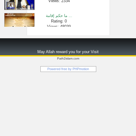
Views: 2334
ما حكم إقامة ...
Rating: 0
Views: 48039
سورة البقرة �...
Rating: 0
May Allah reward you for your Visit
Views: 1021604
Path2islam.com
سورة البقرة �...
Powered free by
PHPmotion
Rating: 0
Views: 18701
لماذا سمّي ا�...
Rating: 0
Views: 12906
الإستمناء ( ط...
Rating: 0
Views: 2349