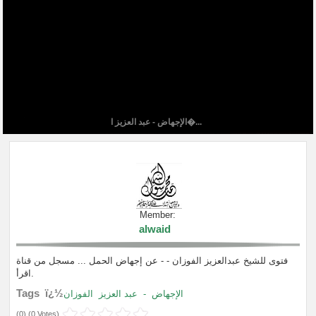
الإجهاض - عبد العزيز ا�...
Member:
alwaid
فتوى للشيخ عبدالعزيز الفوزان - - عن إجهاض الحمل ... مسجل من قناة
اقرأ.
Tags ï¿½
الفوزان
عبد العزيز
-
الإجهاض
(
0
) (
0 Votes
)