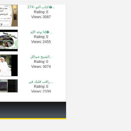
274- كتاب التو�...
Rating: 0
أمر مفيد جدا ...
Views: 3087
Rating: 0
Views: 69047
إذا وجد الإم�...
Rating: 0
سورة البقرة �...
Views: 2455
Rating: 0
Views: 3399226
الشيخ عبدالل...
Rating: 0
فقه المعاملا...
Views: 3074
Rating: 0
Views: 2590
راقب قلبك في ...
Rating: 0
تأملات(سورة �...
Views: 2339
Rating: 0
Views: 11391
هل يقص أو يحل...
Rating: 0
Views: 2278