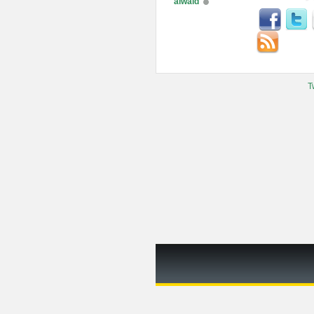
alwaid
T