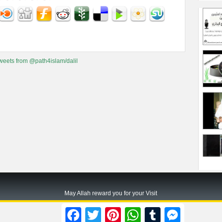
weets from @path4islam/dalil
May Allah reward you for your Visit
Path2islam.com
Facebook
Twitter
Pinterest
WhatsApp
Tumblr
Messenger