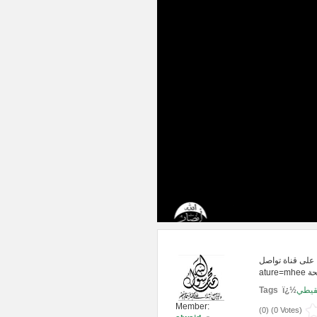
وللمزيد تابعونا على قناة تواصل: http://
Tags ï¿½
نقيطي
Member:
(
0
) (
0 Votes
)