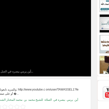
أين يرمي ببصره في الصل...
www.youtube.c om/user/TAWASSEL1?fe
ature=mhee أو على صفحة �...
أين
يرمي
ببصره في
الصلاة
للشيخ محمد
بن
محمد المختار الش