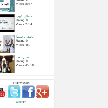
Views: 8977
مسائل تكبيرة...
Rating: 0
Views: 2784
جودوا وحسنوا...
Rating: 0
Views: 462
التفسير المف...
Rating: 0
Views: 455590
سلسلة عقيدة �...
Rating: 0
Follow us on
Views: 76564
من فتاوى الش�...
website
Rating: 0
Views: 6142