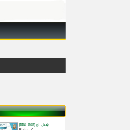
[550 -595] هل الج�...
Rating: 0