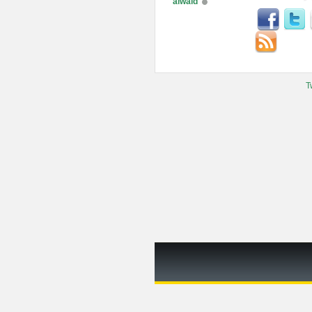
alwaid
T