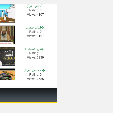
( أحكام القرآ...
Rating: 0
ما هو أفضل ال...
Views: 4107
Rating: 0
Views: 148774
إثبات صفتي ا�...
Rating: 0
على من يبكر ل...
Views: 3157
Rating: 0
Views: 2842
من الأسباب ا�...
Rating: 0
قاعدة مهمة م�...
Views: 6239
Rating: 0
Views: 9437
تخصيص يوم ال�...
Rating: 0
حكم الذهاب ل�...
Views: 2585
Rating: 0
Views: 2442
فتاوى الإجها...
Rating: 0
Views: 2430