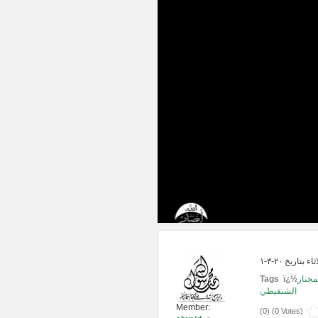
Tags ï¿½
مختار
الشنقيطي
Member:
(
0
) (
0 Votes
)