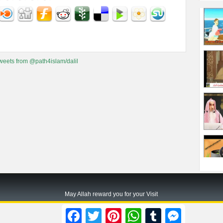
weets from @path4islam/dalil
May Allah reward you for your Visit
Path2islam.com
Facebook
Twitter
Pinterest
WhatsApp
Tumblr
Messenger