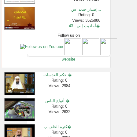
إصدار جديد! س...
Rating: 0
Views: 3526886
43 - أحاديث إص�...
Follow us on
Rating: 0
Views: 1713
من أجمل ما قر...
Rating: 0
website
Views: 212993
فتوى إبن عثي�...
Rating: 0
حكم العدسات �...
Views: 111650
Rating: 0
Views: 2984
ما هو القزع؟ ...
Rating: 0
Views: 15457
أنواع الناس �...
[1421 -1480] معنى �...
Rating: 0
Views: 2632
Rating: 0
Views: 33471
كثرة الحلف ب�...
Rating: 0