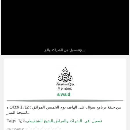
تفصيل في الشراكة والق�...
Member:
alwaid
من حلقة برنامج سؤال على الهاتف يوم الخميس الموافق : 12/ 1 /1433 ه
لشيخنا المبار...
Tags ï¿½
تفصيل
في
الشراكة والقراض-الشيخ الشنقيطي
(
0
) (
0 Votes
)