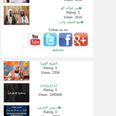
من فوائد الغ�...
Rating: 0
Views: 2616
مع الصيف ولب�...
Follow us on
Rating: 0
Views: 15162
حكم اسقاط ال�...
Rating: 0
website
Views: 2599
علاج الوسوسة...
Rating: 0
الشيخ الفوزا...
Views: 34436
Rating: 0
Views: 2354
محمد بن علي ا...
Rating: 0
Views: 123232
إبداع وإمتاع...
الحديث العشر...
Rating: 0
Views: 1595666
Rating: 0
Views: 9216
.دروس الحرمي�...
Rating: 0