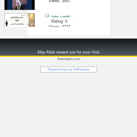
Views: 3507
13- تعقيب معية...
Rating: 0
Views: 4727
ستدمن سماع ه�...
Rating: 0
May Allah reward you for your Visit
Views: 1566930
Path2islam.com
[388 -850] أهمية �...
Powered free by
PHPmotion
Rating: 0
Views: 1187
مقطع تاريخي �...
Rating: 0
Views: 426022
فتوى الزواج �...
Rating: 0
Views: 92639