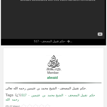
517 - حكم تقبيل المصحف - �...
Member:
alwaid
حكم تقبيل المصحف - الشيخ محمد بن عثيمين رحمه الله تعالى.
Tags ï¿½
517
-
عثيمين
بن
الشيخ محمد
-
تقبيل المصحف
حكم
رحمه
الله
(
0
) (
0 Votes
)