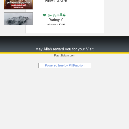
Views: 37376
❤️ الشيخ مح�...
Rating: 0
Views: 518
أسئلة أجاب ع�...
Rating: 0
May Allah reward you for your Visit
Views: 119986
Path2islam.com
شرح لمعة الا�...
Powered free by
PHPmotion
Rating: 0
Views: 2523
المراد بالجن...
Rating: 0
Views: 2564
شرح الاسماء �...
Rating: 0
Views: 2896