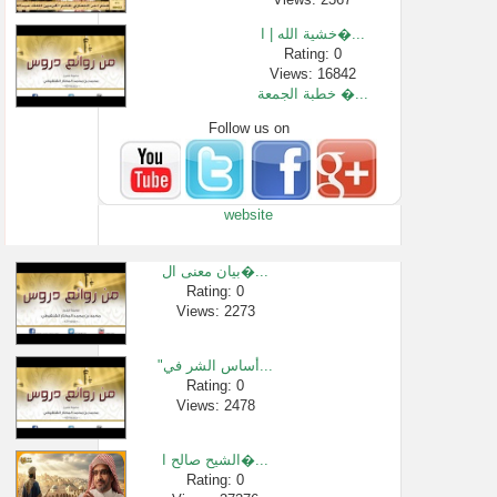
خشية الله | ا�...
Rating: 0
Views: 16842
خطبة الجمعة �...
Follow us on
Rating: 0
Views: 1336
أفضل الطرق ل�...
Rating: 0
website
Views: 2378
[440 -850] دليل ر�...
Rating: 0
بيان معنى ال�...
Views: 1362
Rating: 0
Views: 2273
الخشوع في قي�...
Rating: 0
Views: 2348
"أساس الشر في...
عن الذين يخص�...
Rating: 0
Views: 2478
Rating: 0
Views: 2388
الشيح صالح ا�...
Rating: 0