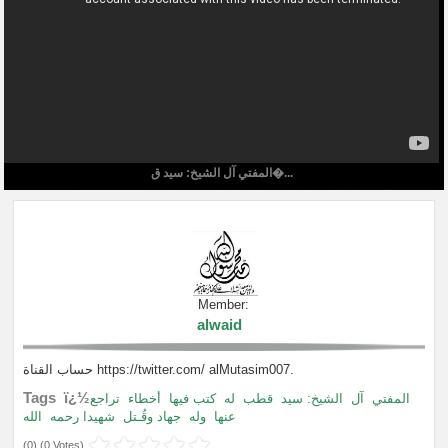
المفتي آل الشيخ: سيد ق�...
Member:
alwaid
حساب القناة https://twitter.com/ alMutasim007.
Tags ï¿½
المفتي
آل
الشيخ: سيد
قطب
له
كتب فيها
أخطاء
تراجع
عنها
وله
جهاد وقُـتل
شهيدا رحمه
الله
(
0
) (
0 Votes
)