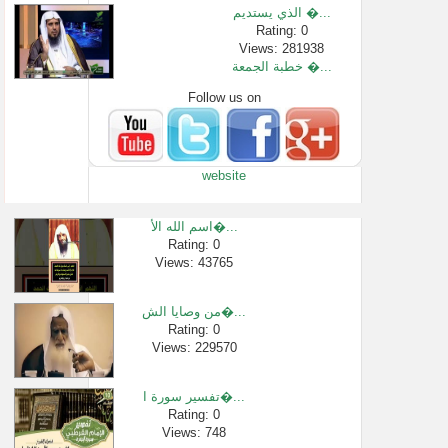
الذي يستديم �...
Rating: 0
Views: 281938
خطبة الجمعة �...
Follow us on
Rating: 0
Views: 1783
دروس الحرمين...
Rating: 0
website
Views: 1926
سورة الملك ل�...
Rating: 0
اسم الله الأ�...
Views: 3439
Rating: 0
Views: 43765
حكم صيام ست م...
Rating: 0
Views: 2763
من وصايا الش�...
7 - ما هي كفار�...
Rating: 0
Views: 229570
Rating: 0
Views: 3454
تفسير سورة ا�...
Rating: 0
Views: 748