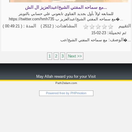
مع سماحه المفتي الشيخ/عبدالعزيز ال الش...
للمتابعه اولأ بأول بجديد الفتاوي تابعوني علي حسابي بالتويتر
https://twitter.com/hmh735 مع سماحه المفتي الشيخ/عبدالعزيز ب�...
التقييم
المشاهدات:
المدة :
( 00:49:21 )
( 2512 )
تم تحميلة:
23-02-15
الوصف:
مع سماحه المفتي الشيخ/عب�...
1
2
3
Next >>
May Allah reward you for your Visit
Path2islam.com
Powered free by
PHPmotion