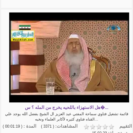
هل الاستهزاء باللحيه يخرج من المله ؟ س�...
قائمة تشغيل فتاوي سماحة المفتي عبد العزيز ال الشيخ بفضل الله يوجد علي
القناه فتاوي كثيره لأكابر العلماء ونخبه...
التقييم
المشاهدات:
المدة :
( 00:01:19 )
( 3371 )
تم تحميلة: