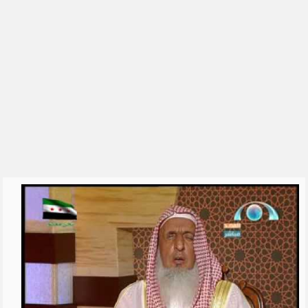
الشيخ علي الشبيلي
رياض الصالحين للشيخ ابن عثيمين
العقيدة الواسطية
السيرة النبوية
القرآن الكريم والقراءات
الحديث
التفسير
الشيخ فهد الكندري
الشيخ ناصر القطامي
الشيخ محمد بن علي الشنقيطي
للشِّيخ عبدالرزاق البدر
الشيخ أبو بكر الجزائري
شرح اسماء الله الحسنى للشيخ
عبدالرزاق ال�...
تفسير سورة البقرة - الشيخ عبد
الله محمد ال...
تفسير سورة البقرة - الشيخ ابن
عثيمين
سورة البقرة بصوت 250 قارئ
دروس الحرمين: الايمان بالله تعالى
(1) للشي�...
مفتاح التوفيق || الشيخ علي بن