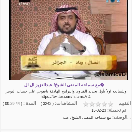
مع سماحة المفتى الشيخ/ عبدالعزيز ال ال�...
وللمتابعه اولأ بأول بجديد الفتاوى والبرامج الهادفة تابعوني علي حساب التويتر
https://twitter.com/IslamicVD.
التقييم
المشاهدات:
المدة :
( 00:39:44 )
( 3243 )
تم تحميلة:
23-02-15
الوصف:
مع سماحة المفتى الشيخ/ عب...