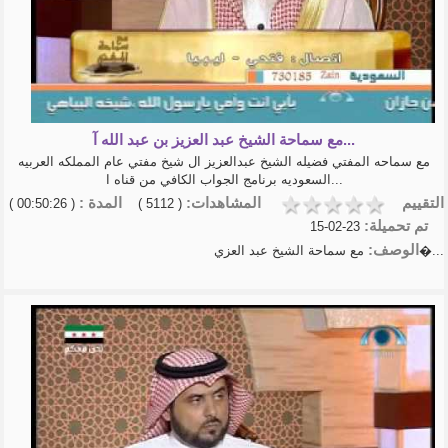
عبدالخالق ال...
كيف تعلق قلبك بالله - كلام يثلج
الصدور وير...
تلاوة القرآن الكريم شريف
مصطفى
روائع الربانيين
الشيخ عبد السلام الشوير
مع سماحة الشيخ عبد العزيز بن عبد الله آ...
شرح الأربعين النووية | الشيخ
مع سماحه المفتي فضيله الشيخ عبدالعزيز ال شيخ مفتي عام المملكه العربيه
أ.د.عبدالسلا�...
السعوديه برنامج الجواب الكافي من قناه ا...
- الشيخ عبد الرزاق البدر-شرح
الأربعين الن�...
التقييم
المشاهدات:
المدة :
( 00:50:26 )
( 5112 )
منهاج المسلم الشيخ أبوبكر
تم تحميلة:
23-02-15
الجزائري
الوصف:
مع سماحة الشيخ عبد العزي�...