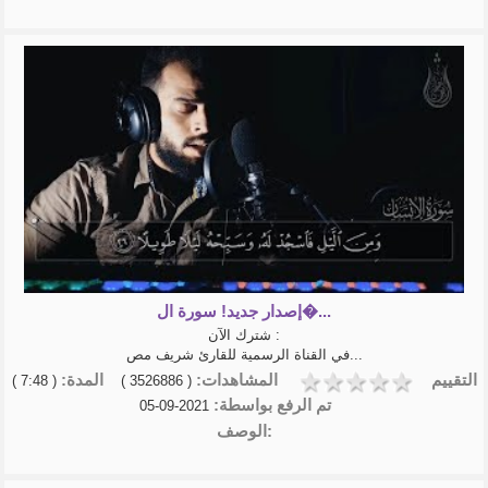
إصدار جديد! سورة ال�...
شترك الآن :
في القناة الرسمية للقارئ شريف مص...
التقييم
المشاهدات:
المدة:
( 7:48 )
( 3526886 )
تم الرفع بواسطة:
2021-09-05
الوصف: