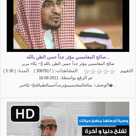
صالح المغامسي مؤثر جداً حسن الظن بالله...
صالح المغامسي مؤثر جداً حسن الظن بالله ||~ بكاء مرير
التقييم
المشاهدات:
المدة:
( 5:30 )
( 3087817 )
تم الرفع بواسطة:
2011-08-16
الوصف:
صالحالمغامسيمؤثرجداًحسنالظنبالله||~بكاءمر�...