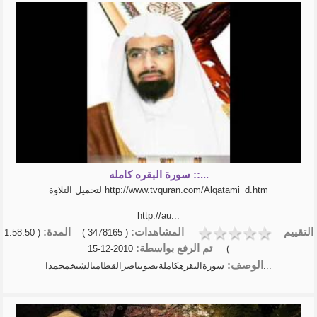
سورة البقره كامله ::...
لتحميل التلاوة http://www.tvquran.com/Alqatami_d.htm
http://au...
التقييم
المشاهدات:
المدة:
( 1:58:50
( 3478165 )
تم الرفع بواسطة:
2010-12-15
)
الوصف:
سورةالبقرهكاملةبصوتناصرالقطاميالشيخمحمدا...