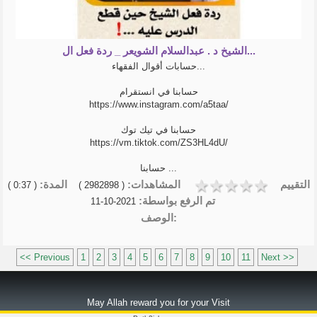
الشيخ د . عبدالسلام الشويعر _ ردة فعل ال...
حسابات أقوال الفقهاء...
حسابنا في انستقرام
https://www.instagram.com/a5taa/
حسابنا في تيك توك
https://vm.tiktok.com/ZS3HL4dU/
حسابنا ...
التقييم
المشاهدات:
المدة:
( 0:37 )
( 2982898 )
تم الرفع بواسطة:
2021-10-11
الوصف:
<< Previous
1
2
3
4
5
6
7
8
9
10
11
Next >>
May Allah reward you for your Visit