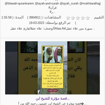
@tilawah-qurankarem @ayah-and-surah @ayah_surah @mukhtaralhajj
#قرآن
#ر...
التقييم
المشاهدات:
المدة:
( 1:55:58
( 3904911 )
تم الرفع بواسطة:
2023-03-19
)
الوصف:
علاء عقلالقارئ علاء عقلAlaa Aklسورة يس علاء عقل...
قصة مؤثرة للشيخ ابن...
قصة مؤثرة عن الشيخ ابن عثيمين رحمه الله من أ�...