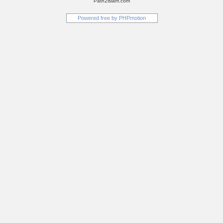
Path2islam.com
Powered free by
PHPmotion