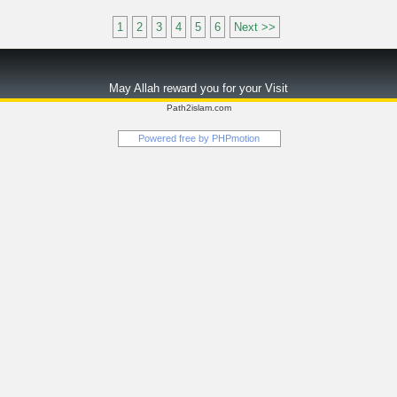
1
2
3
4
5
6
Next >>
May Allah reward you for your Visit
Path2islam.com
Powered free by
PHPmotion