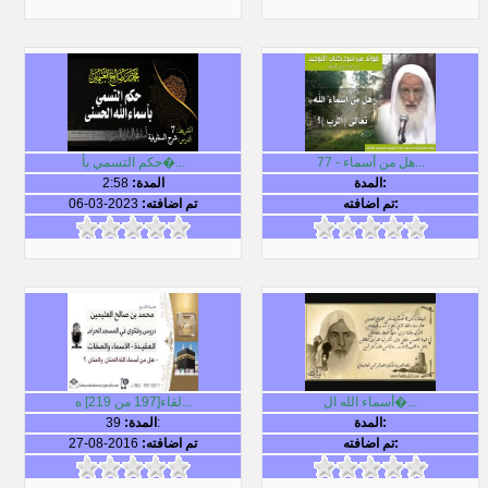
77 - هل من أسماء...
حكم التسمي بأ�...
المدة:
المدة:
2:58
تم اضافته:
تم اضافته:
2023-03-06
أسماء الله ال�...
لقاء[197 من 219] ه...
المدة:
39:
المدة:
تم اضافته:
تم اضافته:
2016-08-27