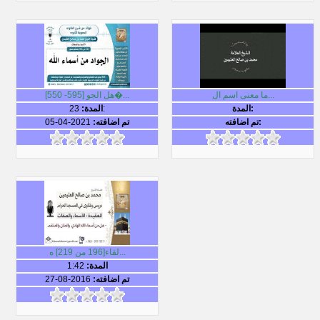
ما معنى اسم ال...
[550 -595] هل الجو�...
المدة:
23:
المدة:
تم اضافته:
تم اضافته:
2021-04-05
لقاء[196 من 219] ه...
المدة:
1:42
تم اضافته:
2016-08-27