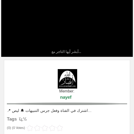
أبشر أيها التاجر مع...
Member:
nayef
📍 اشترك في القناة وفعل جرس التنبيهات 🔔 ليص...
Tags ï¿½
(
0
) (
0 Votes
)