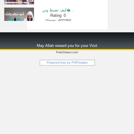
كيف تضبط وتن�...
Rating: 0
Views: 602259
حكم من أفطر ف...
Rating: 0
May Allah reward you for your Visit
Views: 2712
Path2islam.com
ما معنى اسم ا...
Powered free by
PHPmotion
Rating: 0
Views: 1743
ما الفرق بين ...
Rating: 0
Views: 3165
اجمل تلاوة و�...
Rating: 0
Views: 1596126