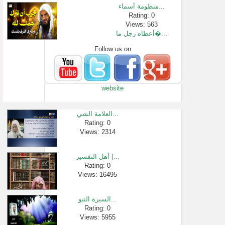
منظومة أسماء...
Rating: 0
Views: 563
أعطاه رجل ما�...
Follow us on
Rating: 0
Views: 2692
اعفاء اللحية...
Rating: 0
website
Views: 25820
حكم شراء الب�...
Rating: 0
العلامة الشي...
Views: 3093
Rating: 0
Views: 2314
43 - أحاديث إص�...
Rating: 0
Views: 1713
أهل التفسير [...
شرح عمدة الف�...
Rating: 0
Views: 16495
Rating: 0
Views: 2448
السيرة النبو...
Rating: 0
Views: 5955