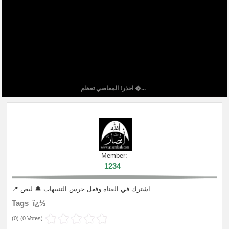
احذر! المعاصي تعظم �...
Member:
1234
📍 اشترك في القناة وفعل جرس التنبيهات 🔔 ليص...
Tags ï¿½
(
0
) (
0 Votes
)