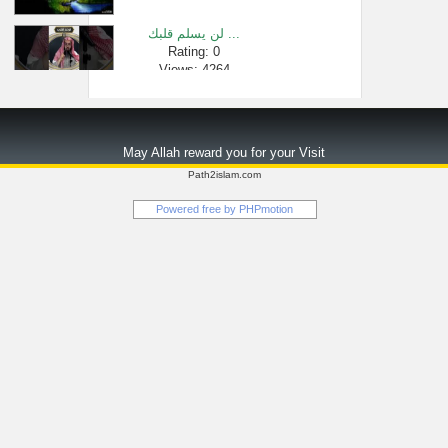
لن يسلم قلبك ...
Rating: 0
Views: 4264
سورة البقرة �...
Rating: 0
May Allah reward you for your Visit
Views: 2804349
Path2islam.com
"نصيحة للأخ ا...
Powered free by
PHPmotion
Rating: 0
Views: 2842
ثلاثة شروط ش...
Rating: 0
Views: 2740
أثر التبكير �...
Rating: 0
Views: 2334