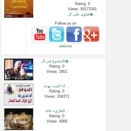
Rating: 0
Views: 50173341
فتاوى على ال�...
Follow us on
Rating: 0
Views: 2318
كيف تعلق قلب�...
Rating: 0
website
Views: 470
أولادنا والا...
Rating: 0
الخشوع في ال�...
Views: 2567
Rating: 0
Views: 2851
هل تجوز الصل�...
Rating: 0
Views: 3074
اذا قمت بهذه ...
برنامج فقه ا�...
Rating: 0
Views: 204371
Rating: 0
Views: 2668
القاريء خالد...
Rating: 0
Views: 4089