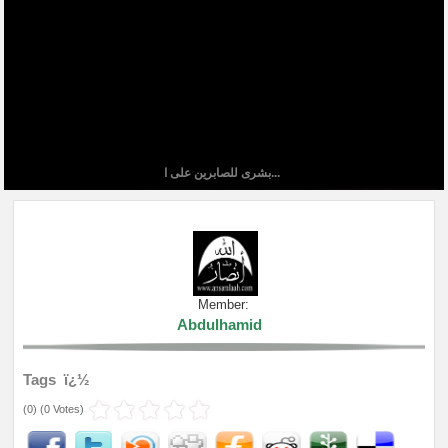
بشرى للصابرين على ا...
Member:
Abdulhamid
Tags ï¿½
(
0
) (
0 Votes
)