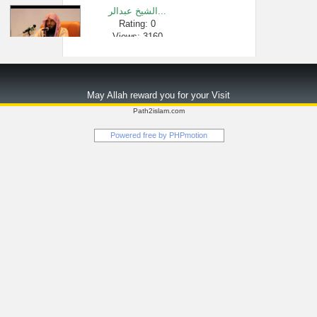
الشيخ عبدالر...
Rating: 0
Views: 3160
[374 -850] معنى ق�...
Rating: 0
May Allah reward you for your Visit
Views: 1801
Path2islam.com
التفسير المف...
Powered free by
PHPmotion
Rating: 0
Views: 375812
فقه المعاملا...
Rating: 0
Views: 2238
د. عبدالرزاق ...
Rating: 0
Views: 5844
حكم ورود حرك�...