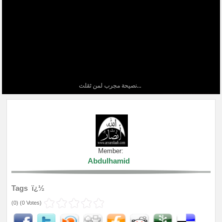
نصيحة مجرب لمن ثقلت...
Member:
Abdulhamid
Tags ï¿½
(
0
) (
0 Votes
)