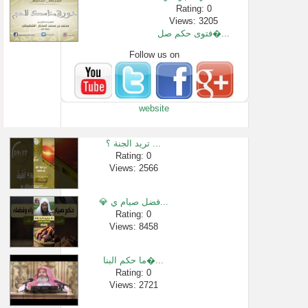
Rating: 0
Views: 3205
فتوى حكم صل�...
Follow us on
Rating: 0
Views: 19540
درس الزاد كا�...
Rating: 0
website
Views: 2431
بيان سبب تحر�...
Rating: 0
تريد الجنة ؟ ...
Views: 2342
Rating: 0
Views: 2566
فوائد السواك...
Rating: 0
Views: 2339
💎 فضل صيام ي...
برنامج فقه ا�...
Rating: 0
Views: 8458
Rating: 0
Views: 2668
ما حكم البنا�...
Rating: 0
Views: 2721