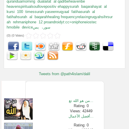
quranduamorning
dualailat
al qadrbeheavenbe
heavenspiritualsoullovepositiv ehappysurah
baqarahayat
al
kursi
100
timessurah yaseenruqyaal
fatihasurah
al
fatihahsurah
al
baqarahhealing frequencyrelaxingruqyahsihrsur
ah
rehmaniphone
12 proandroidyt:cc=oniphoneiostec
hmobile
یس
deviceسورۃ
(
0
) (
0 Votes
)
Tweets from @path4islam/dalil
من هو الله تع...
Rating: 0
Views: 42449
أفضل الأعمال...
Rating: 0