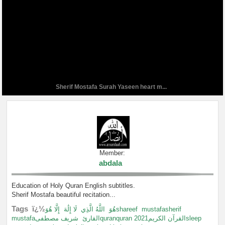
Sherif Mostafa Surah Yaseen heart m...
Member:
abdala
Education of Holy Quran English subtitles.
Sherif Mostafa beautiful recitation...
Tags ï¿½
لَا إِلَٰهَ
اللَّهُ الَّذِي
هُوَ
إِلَّا هُوَshareef
mustafasherif
mustafaالقارئ
شريف مصطفىquranquran 2021القرآن الكريمsleep