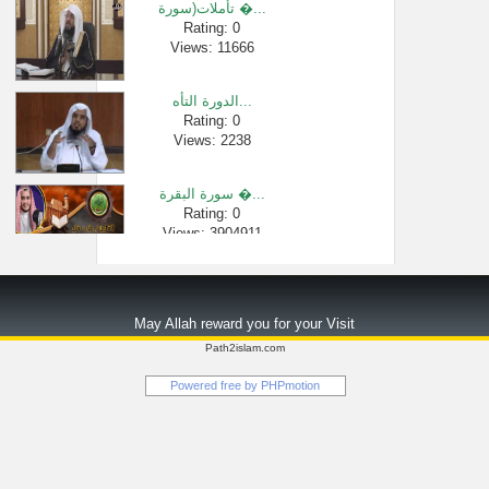
تأملات(سورة �...
ولو كنت عاصي�...
Rating: 0
Views: 11666
Rating: 0
Views: 564078
الدورة التأه...
Rating: 0
Views: 2238
سورة البقرة �...
Rating: 0
Views: 3904911
لقاء[94 من 217] �...
Rating: 0
May Allah reward you for your Visit
Views: 71389
Path2islam.com
قصة مصعب ابن ...
Powered free by
PHPmotion
Rating: 0
Views: 38447
برنامج الجوا...