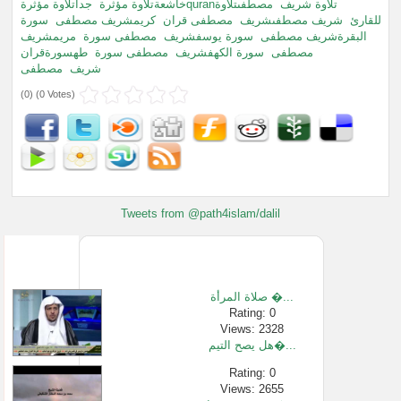
جداتلاوة مؤثرةquranتلاوة شريف
مصطفىتلاوة
خاشعةتلاوة مؤثرة
للقارئ
شريف مصطفىشريف
مصطفى قران
كريمشريف مصطفى
سورة
البقرةشريف مصطفى
سورة يوسفشريف
مصطفى سورة
مريمشريف
مصطفى
سورة الكهفشريف
مصطفى سورة
طهسورةقران
شريف
مصطفى
(
0
) (
0 Votes
)
Tweets from @path4islam/dalil
صلاة المرأة �...
Rating: 0
Views: 2328
هل يصح التيم�...
Rating: 0
Views: 2655