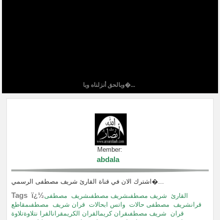
وبالحق أنزلناه وبا�...
Member:
abdala
اشترك الان في قناة القارئ شريف مصطفى الرسمي�...
Tags ï¿½
القارئ
شريف مصطفىشريف مصطفىشريف
مصطفى
قرانشريف
مصطفى حالات
واتس ابحالات
قران شريف
مصطفىمقاطع
قران
شريف مصطفىقران كريمالقران الكريمقرانالقرا نتلاوةتلاوة