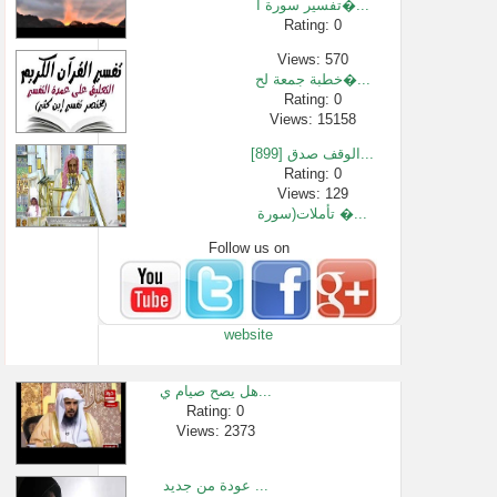
تفسير سورة ا�...
Rating: 0
Views: 570
خطبة جمعة لح�...
Rating: 0
Views: 15158
[899] الوقف صدق...
Rating: 0
Views: 129
تأملات(سورة �...
Follow us on
Rating: 0
Views: 11395
ما حكم الإنز�...
Rating: 0
website
Views: 33973
تلاوة خاشعة �...
Rating: 0
هل يصح صيام ي...
Views: 41882
Rating: 0
Views: 2373
نصيحة بليغة �...
Rating: 0
Views: 54414
عودة من جديد ...
وصية الشيخ/ ا...