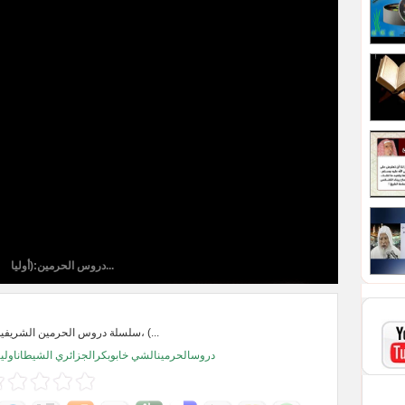
دروس الحرمين:(أوليا...
سلسلة دروس الحرمين الشريفين: منهاج المسلم، (...
دروسالحرمينالشي خابوبكرالجزائري الشيطاناولياء