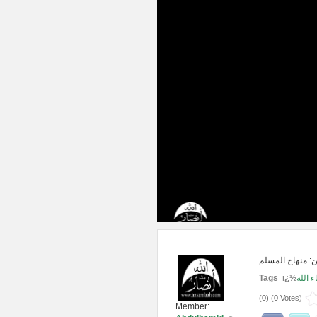
Tags ï¿½
 الله
(
0
) (
0 Votes
)
Member: