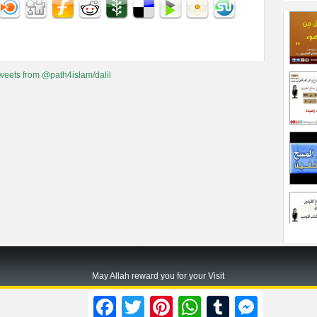
weets from @path4islam/dalil
May Allah reward you for your Visit
Path2islam.com
Facebook
Twitter
Pinterest
WhatsApp
Tumblr
Messenger