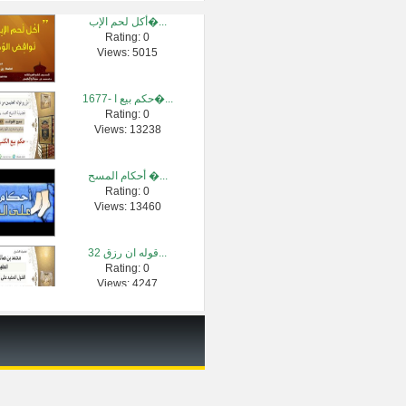
أكل لحم الإب�...
Rating: 0
حكم زكاة الم�...
Views: 5015
Rating: 0
Views: 2338
1677- حكم بيع ا�...
Rating: 0
الخوف من الم�...
Views: 13238
Rating: 0
Views: 742188
أحكام المسح �...
Rating: 0
لقاء[6 من 30] ا�...
Views: 13460
Rating: 0
Views: 4020
32 قوله ان رزق...
Rating: 0
تأملات(سورة �...
Views: 4247
Rating: 0
Views: 12032
سورة التوبة -...
Rating: 0
Views: 118184