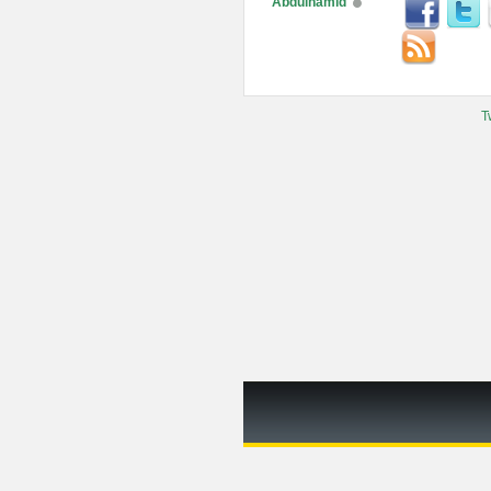
Abdulhamid
T