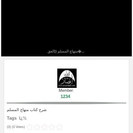
منهاج المسلم ((العق�...
Member:
1234
شرح كتاب منهاج المسلم
Tags ï¿½
(
0
) (
0 Votes
)