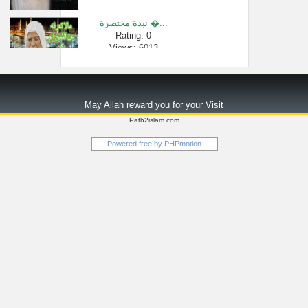
نبذة مختصرة �...
Rating: 0
Views: 6013
[657 -850] إيمان �...
Rating: 0
May Allah reward you for your Visit
Views: 1197
Path2islam.com
د. سعد الخثلا...
Powered free by
PHPmotion
Rating: 0
Views: 2294
حكم خروج الم�...
Rating: 0
Views: 174101
جريمة إفساد �...
Rating: 0
Views: 2710