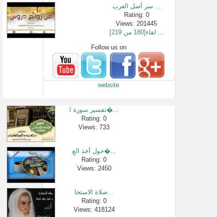
سر أصل العرب ...
Rating: 0
Views: 201445
لقاء[180 من 219] ...
Follow us on
Rating: 0
Views: 54899
الدورة التأه...
Rating: 0
website
Views: 2466
ماقصة والدا �...
Rating: 0
تفسير سورة ا�...
Views: 106778
Rating: 0
Views: 733
حكم زخرفة ال�...
Rating: 0
Views: 26063
حول أخذ العِ�...
الشيخ ناصر ا�...
Rating: 0
Views: 2450
Rating: 0
Views: 313491
صلاة الاستخا...
Rating: 0
Views: 418124