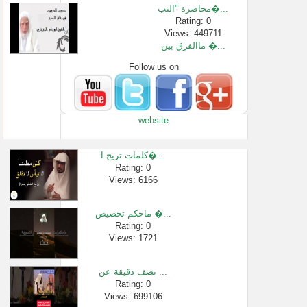
محاضرة "النب�...
Rating: 0
Views: 449711
ماالفرق بين �...
Follow us on
Rating: 0
Views: 4255
دروس الحرمين...
Rating: 0
website
Views: 1473
هل تصح إمامة ...
Rating: 0
كلمات تريح ا�...
Views: 4448
Rating: 0
Views: 6166
القارى شريف �...
Rating: 0
Views: 363510
ماحكم تخصيص �...
سورة الفاتحة...
Rating: 0
Views: 1721
Rating: 0
Views: 8080
نصف دقيقة عن ...
Rating: 0
Views: 699106