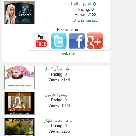
الشيخ صالح ا�...
Rating: 0
Views: 7133
موقف مؤثر لل...
Follow us on
Rating: 0
Views: 93636
خطبة الجمعة �...
Rating: 0
website
Views: 1526
مالحكمة من ف�...
Rating: 0
القرآن كامل �...
Views: 65551
Rating: 0
Views: 3164
تريد النجاح �...
Rating: 0
Views: 105301
دروس الحرمين...
حكم الاستماع...
Rating: 0
Views: 1934
Rating: 0
Views: 55080
هل يجب إظهار ...
Rating: 0
Views: 3265