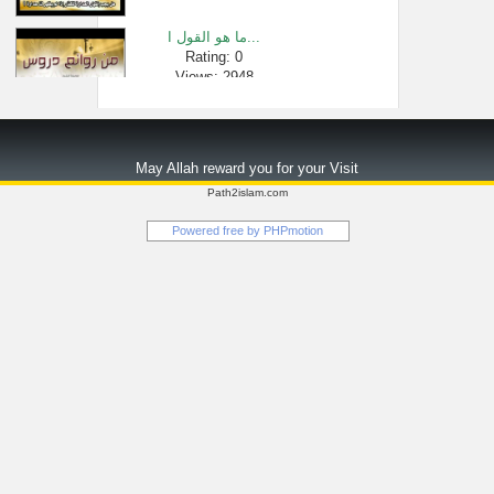
ما هو القول ا...
Rating: 0
Views: 2948
خطبة وصلاة ا�...
Rating: 0
May Allah reward you for your Visit
Views: 4646
Path2islam.com
فضل الاستغفا...
Powered free by
PHPmotion
Rating: 0
Views: 259327
صوفي يقطع در�...
Rating: 0
Views: 24579
36- شرح الأربع...
Rating: 0
Views: 82