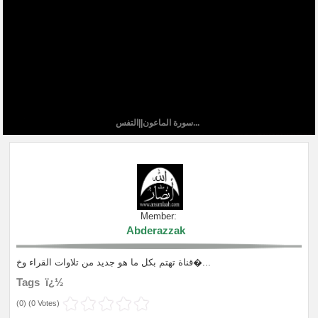
سورة الماعون||التفس...
Member:
Abderazzak
قناة تهتم بكل ما هو جديد من تلاوات القراء وخ�...
Tags ï¿½
(
0
) (
0 Votes
)