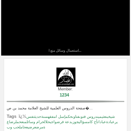
استعمال وسائل منع ا...
Member:
1234
صفحة الدروس العلمية للشيخ العلامة محمد بن ص�...
Tags ï¿½
شيخبنعثيميندروس فتوىفتاوىحكمإسل امفقهسنةحديثتفس
يرعبادةعباداتأح كامسؤاليجوزبدعة فرضواجبحلالحرام وسائلمنعحملرضاع
ةمرضعرضيعحاملحب وب