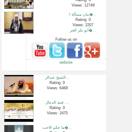
Views: 12749
بيان مسألة ا�...
Rating: 0
Views: 2207
أبو بكر الجز�...
Follow us on
Rating: 0
Views: 562
سورة هود | ال�...
Rating: 0
website
Views: 18954
الشيخ ابن عث�...
Rating: 0
الشيخ عبدالر...
Views: 26594
Rating: 0
Views: 6468
من فوائد الغ�...
Rating: 0
Views: 2614
فتنة الدجال ....
حكم ورود حرك�...
Rating: 0
Views: 2475
Rating: 0
Views: 2570
ما حكم الاحت�...